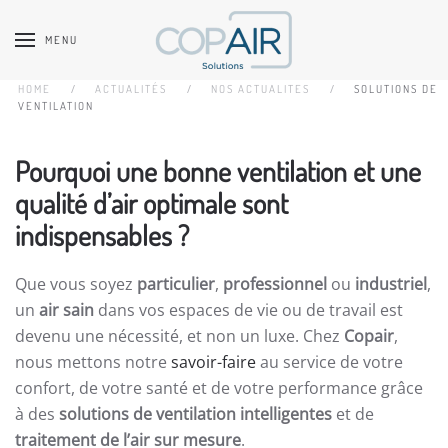
MENU
Accéder au contenu principal
HOME
ACTUALITÉS
NOS ACTUALITES
SOLUTIONS DE
VENTILATION
Pourquoi une bonne ventilation et une
qualité d’air optimale sont
indispensables ?
Que vous soyez
particulier
,
professionnel
ou
industriel
,
un
air sain
dans vos espaces de vie ou de travail est
devenu une nécessité, et non un luxe. Chez
Copair
,
nous mettons notre
savoir-faire
au service de votre
confort, de votre santé et de votre performance grâce
à des
solutions de ventilation intelligentes
et de
traitement de l’air sur mesure
.